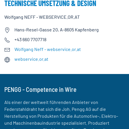
TECHNISCHE UMSETZUNG & DESIGN
Wolfgang NEFF - WEBSERVICE.OR.AT
Hans-Resel-Gasse 20, A-8605 Kapfenberg
+43 660 7707718
Wolfgang Neff - webservice.or.at
webservice.or.at
PENGG - Competence in Wire
Als einer der weltweit führenden Anbieter von
Federstahldraht hat sich die Joh. Pengg AG auf die
Herstellung von Produkten für die Automotive-, Elektro-
und Maschinenbauindustrie spezialisiert. Produziert