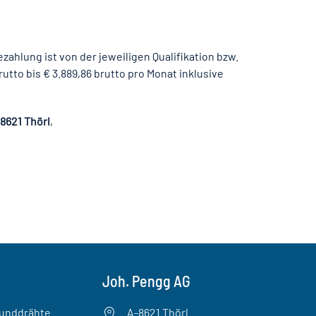
ezahlung ist von der jeweiligen Qualifikation bzw.
tto bis € 3.889,86 brutto pro Monat inklusive
8621 Thörl
,
Joh. Pengg AG
Runddrähte
A-8621 Thörl